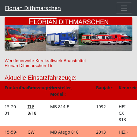
Florian Dithmarschen
Werkfeuerwehr Kernkraftwerk Brunsbüttel
Florian Dithmarschen 15
Aktuelle Einsatzfahrzeuge:
Funkrufname:
Fahrzeugtyp:
Hersteller,
Baujahr:
Kennzei
Modell:
15-20-
TLF
MB 814 F
1992
HEI -
01
8/18
CX
813
15-59-
GW
MB Atego 818
2013
HEI -