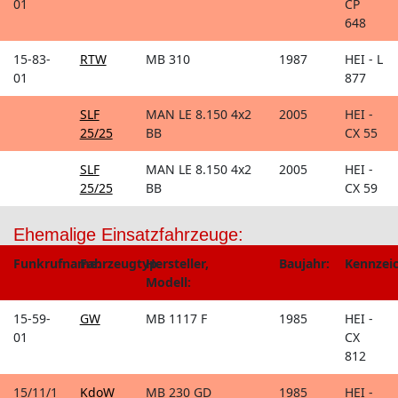
01
CP
648
15-83-
RTW
MB 310
1987
HEI - L
01
877
SLF
MAN LE 8.150 4x2
2005
HEI -
25/25
BB
CX 55
SLF
MAN LE 8.150 4x2
2005
HEI -
25/25
BB
CX 59
Ehemalige Einsatzfahrzeuge:
Funkrufname:
Fahrzeugtyp:
Hersteller,
Baujahr:
Kennzei
Modell:
15-59-
GW
MB 1117 F
1985
HEI -
01
CX
812
15/11/1
KdoW
MB 230 GD
1985
HEI -