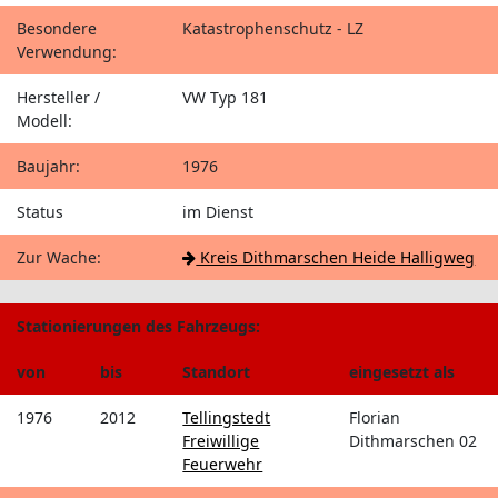
Besondere
Katastrophenschutz - LZ
Verwendung:
Hersteller /
VW Typ 181
Modell:
Baujahr:
1976
Status
im Dienst
Zur Wache:
Kreis Dithmarschen Heide Halligweg
Stationierungen des Fahrzeugs:
von
bis
Standort
eingesetzt als
1976
2012
Tellingstedt
Florian
Freiwillige
Dithmarschen 02
Feuerwehr