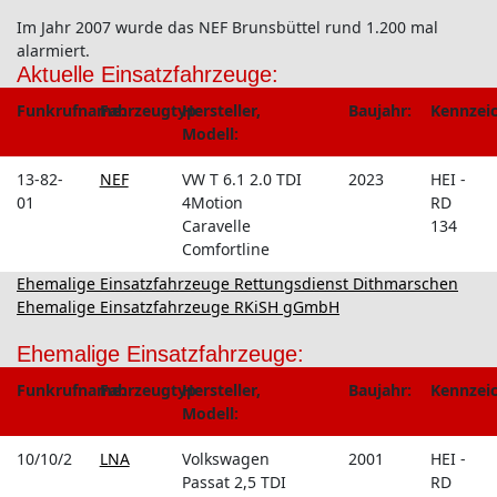
Im Jahr 2007 wurde das NEF Brunsbüttel rund 1.200 mal
alarmiert.
Aktuelle Einsatzfahrzeuge:
Funkrufname:
Fahrzeugtyp:
Hersteller,
Baujahr:
Kennzei
Modell:
13-82-
NEF
VW T 6.1 2.0 TDI
2023
HEI -
01
4Motion
RD
Caravelle
134
Comfortline
Ehemalige Einsatzfahrzeuge Rettungsdienst Dithmarschen
Ehemalige Einsatzfahrzeuge RKiSH gGmbH
Ehemalige Einsatzfahrzeuge:
Funkrufname:
Fahrzeugtyp:
Hersteller,
Baujahr:
Kennzei
Modell:
10/10/2
LNA
Volkswagen
2001
HEI -
Passat 2,5 TDI
RD