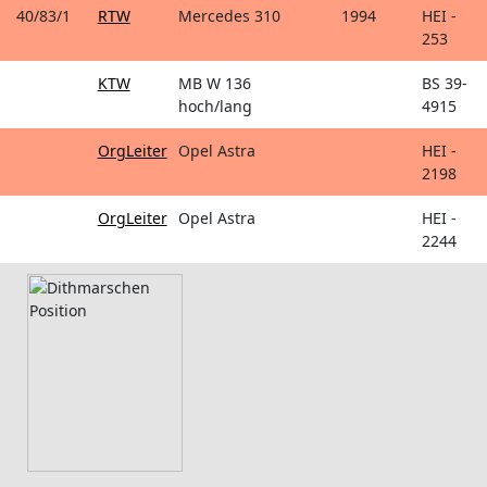
40/83/1
RTW
Mercedes 310
1994
HEI -
253
KTW
MB W 136
BS 39-
hoch/lang
4915
OrgLeiter
Opel Astra
HEI -
2198
OrgLeiter
Opel Astra
HEI -
2244