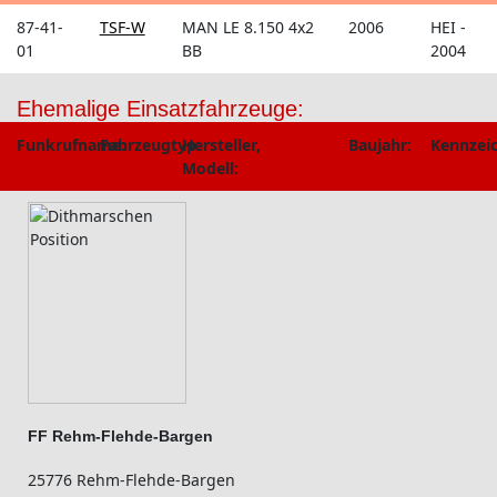
87-41-
TSF-W
MAN LE 8.150 4x2
2006
HEI -
01
BB
2004
Ehemalige Einsatzfahrzeuge:
Funkrufname:
Fahrzeugtyp:
Hersteller,
Baujahr:
Kennzei
Modell:
FF Rehm-Flehde-Bargen
25776 Rehm-Flehde-Bargen