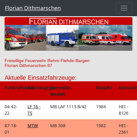
Florian Dithmarschen
Freiwillige Feuerwehr Rehm-Flehde-Bargen
Florian Dithmarschen 87
Aktuelle Einsatzfahrzeuge:
Funkrufname:
Fahrzeugtyp:
Hersteller,
Baujahr:
Kennzei
Modell:
04-42-
LF 16 -
MB LAF 1113 B/42
1984
HEI -
22
TS
8126
87-18-
MTW
MB 308
1982
HEI -
01
2361