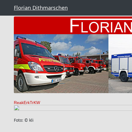
Florian Dithmarschen
ReakErkTrKW
Foto: © kli