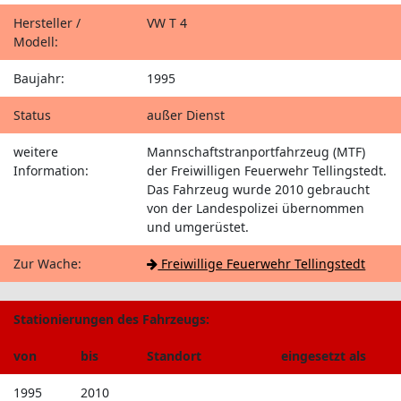
Hersteller /
VW T 4
Modell:
Baujahr:
1995
Status
außer Dienst
weitere
Mannschaftstranportfahrzeug (MTF)
Information:
der Freiwilligen Feuerwehr Tellingstedt.
Das Fahrzeug wurde 2010 gebraucht
von der Landespolizei übernommen
und umgerüstet.
Zur Wache:
Freiwillige Feuerwehr Tellingstedt
Stationierungen des Fahrzeugs:
von
bis
Standort
eingesetzt als
1995
2010