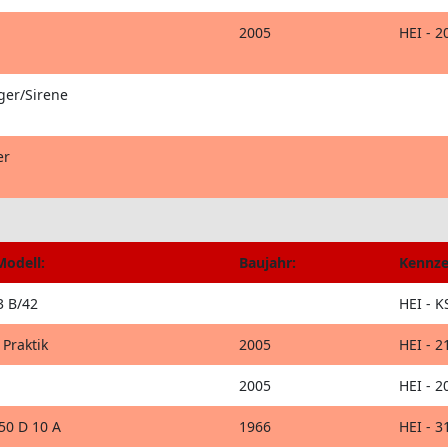
2005
HEI - 2
ger/Sirene
er
Modell:
Baujahr:
Kennze
3 B/42
HEI - K
 Praktik
2005
HEI - 2
2005
HEI - 2
50 D 10 A
1966
HEI - 3