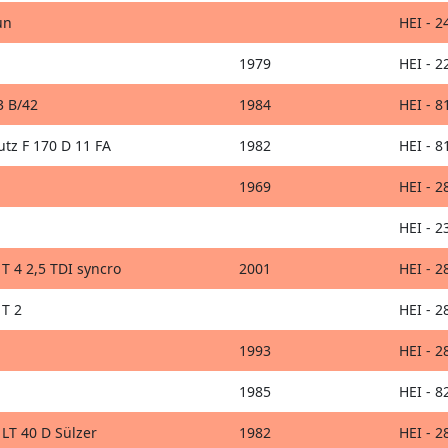
un
HEI - 2
1979
HEI - 2
3 B/42
1984
HEI - 8
tz F 170 D 11 FA
1982
HEI - 8
1969
HEI - 2
HEI - 2
T 4 2,5 TDI syncro
2001
HEI - 2
T 2
HEI - 2
1993
HEI - 2
1985
HEI - 8
LT 40 D Sülzer
1982
HEI - 2