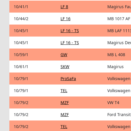
10/41/1
LF 8
Magirus Fa
10/44/2
LF 16
MB 1017 AF
10/45/1
LF 16 - TS
MB LAF 111
10/45/1
LF 16 - TS
Magirus Deu
10/59/1
GW
MB L 408
10/61/1
SKW
Magirus
10/79/1
ProSaFa
Volkswagen 
10/79/1
TEL
Volkswagen 
10/79/2
MZF
VW T4
10/79/2
MZF
Ford Transit
10/79/2
TEL
Volkswagen 