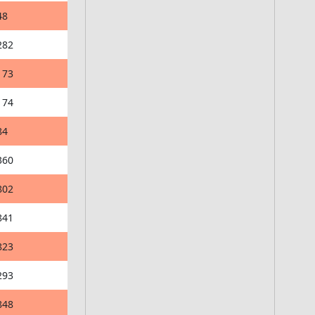
48
282
173
174
84
360
802
841
823
293
848