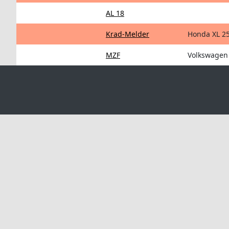
AL 18
Krad-Melder
Honda XL 2
MZF
Volkswagen 