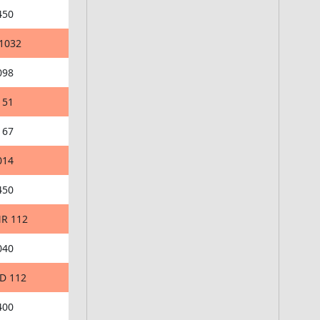
450
 1032
098
151
167
014
450
NR 112
040
SD 112
400