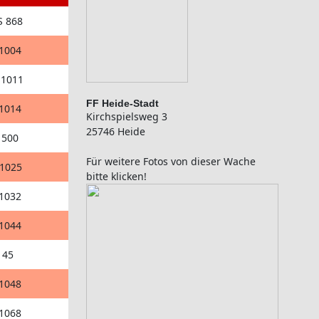
S 868
 1004
 1011
FF Heide-Stadt
 1014
Kirchspielsweg 3
25746 Heide
F 500
Für weitere Fotos von dieser Wache
 1025
bitte klicken!
 1032
 1044
145
 1048
 1068