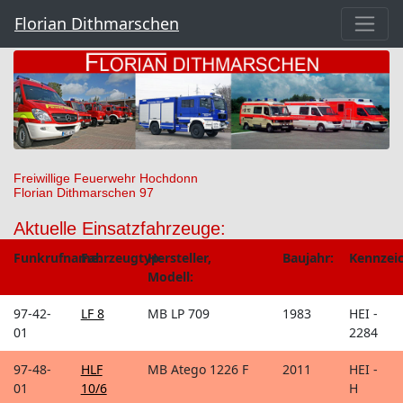
Florian Dithmarschen
Freiwillige Feuerwehr Hochdonn
Florian Dithmarschen 97
Aktuelle Einsatzfahrzeuge:
Funkrufname:
Fahrzeugtyp:
Hersteller,
Baujahr:
Kennzei
Modell:
97-42-
LF 8
MB LP 709
1983
HEI -
01
2284
97-48-
HLF
MB Atego 1226 F
2011
HEI -
01
10/6
H