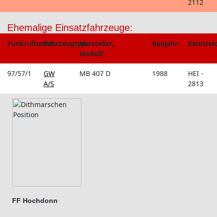
2112
Ehemalige Einsatzfahrzeuge:
Funkrufname:
Fahrzeugtyp:
Hersteller,
Baujahr:
Kennzei
Modell:
97/57/1
GW
MB 407 D
1988
HEI -
A/S
2813
FF Hochdonn