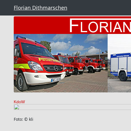
Florian Dithmarschen
KdoW
Foto: © kli