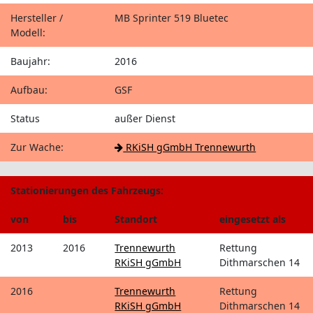
Hersteller /
MB Sprinter 519 Bluetec
Modell:
Baujahr:
2016
Aufbau:
GSF
Status
außer Dienst
Zur Wache:
RKiSH gGmbH Trennewurth
Stationierungen des Fahrzeugs:
von
bis
Standort
eingesetzt als
2013
2016
Trennewurth
Rettung
RKiSH gGmbH
Dithmarschen 14
2016
Trennewurth
Rettung
RKiSH gGmbH
Dithmarschen 14