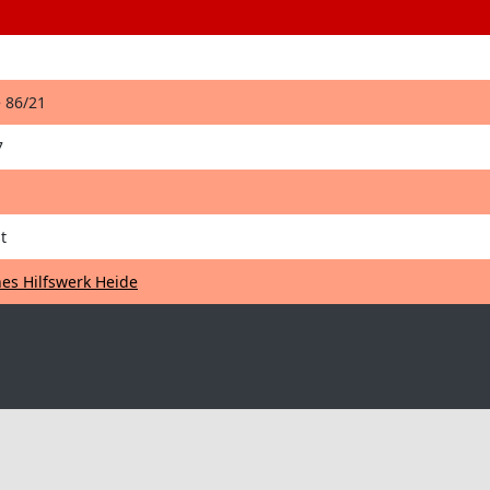
 86/21
7
t
es Hilfswerk Heide