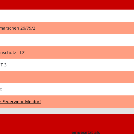
hmarschen 26/79/2
nschutz - LZ
T 3
t
ge Feuerwehr Meldorf
eingesetzt als