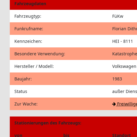
Fahrzeugdaten
Fahrzeugtyp:
FüKw
Funkrufname:
Florian Dit
Kennzeichen:
HEI - 8111
Besondere Verwendung:
Katastrophe
Hersteller / Modell:
Volkswagen 
Baujahr:
1983
Status
außer Diens
Zur Wache:
Freiwilli
Stationierungen des Fahrzeugs:
von
bis
Standort