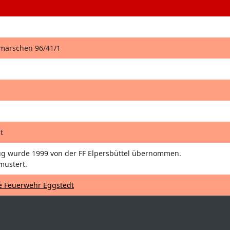
hmarschen 96/41/1
t
g wurde 1999 von der FF Elpersbüttel übernommen.
mustert.
ge Feuerwehr Eggstedt