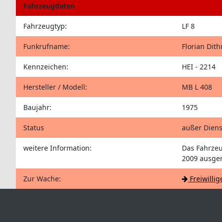
Fahrzeugdaten
Fahrzeugtyp:
LF 8
Funkrufname:
Florian Dit
Kennzeichen:
HEI - 2214
Hersteller / Modell:
MB L 408
Baujahr:
1975
Status
außer Diens
weitere Information:
Das Fahrzeu
2009 ausge
Zur Wache:
Freiwilli