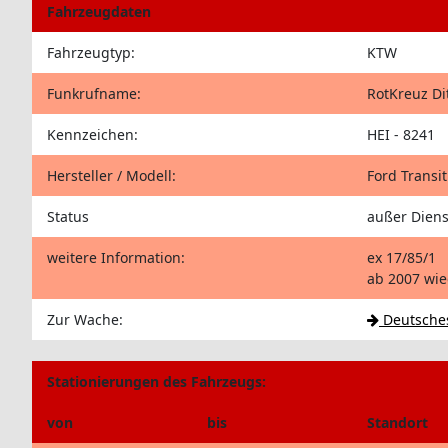
Fahrzeugdaten
Fahrzeugtyp:
KTW
Funkrufname:
RotKreuz D
Kennzeichen:
HEI - 8241
Hersteller / Modell:
Ford Transit
Status
außer Diens
weitere Information:
ex 17/85/1
ab 2007 wie
Zur Wache:
Deutsches
Stationierungen des Fahrzeugs:
von
bis
Standort