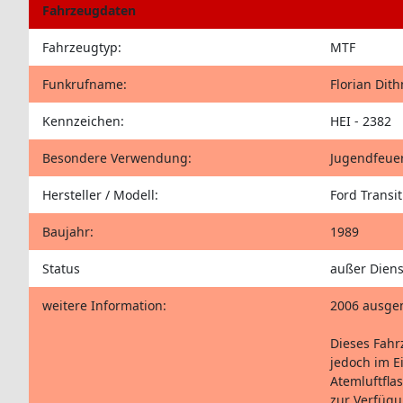
Fahrzeugdaten
Fahrzeugtyp:
MTF
Funkrufname:
Florian Dit
Kennzeichen:
HEI - 2382
Besondere Verwendung:
Jugendfeue
Hersteller / Modell:
Ford Transit
Baujahr:
1989
Status
außer Diens
weitere Information:
2006 ausge
Dieses Fahr
jedoch im E
Atemluftfla
zur Verfügu