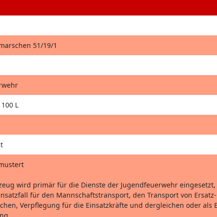
hmarschen 51/19/1
rwehr
 100 L
t
mustert
zeug wird primär für die Dienste der Jugendfeuerwehr eingesetzt,
insatzfall für den Mannschaftstransport, den Transport von Ersatz-
schen, Verpflegung für die Einsatzkräfte und dergleichen oder als 
ng.